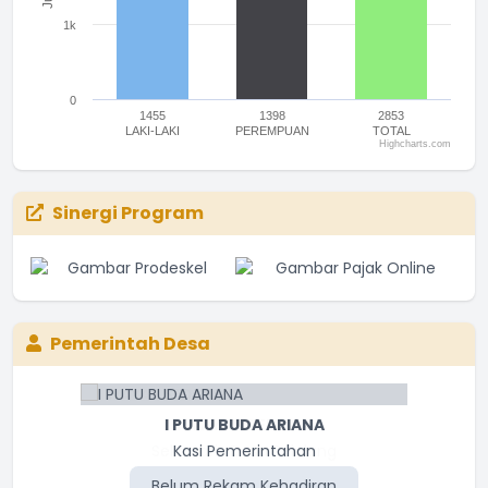
1k
0
1455
1398
2853
LAKI-LAKI
PEREMPUAN
TOTAL
Highcharts.com
End of interactive chart.
Sinergi Program
Pemerintah Desa
I PUTU BUDA ARIANA
Kasi Pemerintahan
Belum Rekam Kehadiran