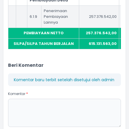
Pembiayaan Desa
Penerimaan
6.1.9
Pembiayaan
257.376.542,00
Lainnya
PEMBIAYAAN NETTO
257.376.542,00
SILPA/SiLPA TAHUN BERJALAN
615.131.563,00
1.
Beri Komentar
Komentar baru terbit setelah disetujui oleh admin
Komentar
*