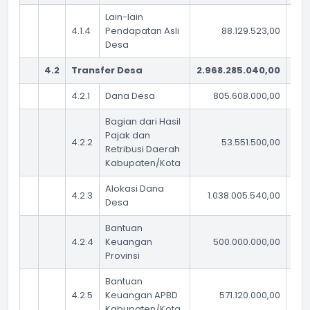
Lain-lain
4.1.4
Pendapatan Asli
88.129.523,00
Desa
4.2
Transfer Desa
2.968.285.040,00
3.
4.2.1
Dana Desa
805.608.000,00
Bagian dari Hasil
Pajak dan
4.2.2
53.551.500,00
Retribusi Daerah
Kabupaten/Kota
Alokasi Dana
4.2.3
1.038.005.540,00
Desa
Bantuan
4.2.4
Keuangan
500.000.000,00
Provinsi
Bantuan
4.2.5
Keuangan APBD
571.120.000,00
Kabupaten/Kota