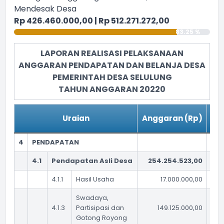
Mendesak Desa
Rp 426.460.000,00 | Rp 512.271.272,00
83.25 %
LAPORAN REALISASI PELAKSANAAN
ANGGARAN PENDAPATAN DAN BELANJA DESA
PEMERINTAH DESA SELULUNG
TAHUN ANGGARAN 20220
Uraian
Anggaran (Rp)
Re
4
PENDAPATAN
4.1
Pendapatan Asli Desa
254.254.523,00
4.1.1
Hasil Usaha
17.000.000,00
Swadaya,
4.1.3
Partisipasi dan
149.125.000,00
Gotong Royong