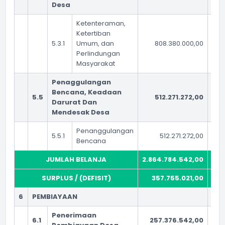
Desa
Ketenteraman,
Ketertiban
5.3.1
Umum, dan
808.380.000,00
Perlindungan
Masyarakat
Penaggulangan
Bencana, Keadaan
5.5
512.271.272,00
4
Darurat Dan
Mendesak Desa
Penanggulangan
5.5.1
512.271.272,00
Bencana
JUMLAH BELANJA
2.864.784.542,00
2.4
SURPLUS / (DEFISIT)
357.755.021,00
1.
6
PEMBIAYAAN
Penerimaan
6.1
257.376.542,00