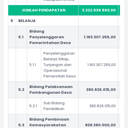
JUMLAH PENDAPATAN
3.222.539.563,00
3.4
5
BELANJA
Bidang
5.1
Penyelenggaran
1.163.307.255,00
1.
Pemerintahan Desa
Penyelenggaran
Belanja Siltap,
5.1.1
Tunjangan dan
1.163.307.255,00
Operasional
Pemerintah Desa
Bidang Pelaksanaan
5.2
380.826.015,00
3
Pembangunan Desa
Sub Bidang
5.2.1
380.826.015,00
Pendidikan
Bidang Pembinaan
5.3
Kemasyarakatan
808.380.000,00
5