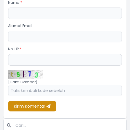
Nama
*
Alamat Email
No. HP
*
[Ganti Gambar]
Kirim Komentar